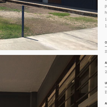
C
S
A
2
U
Z
A