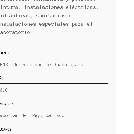
pintura, instalaciones eléctricas,
hidráulicas, sanitarias e
instalaciones especiales para el
laboratorio.
LIENTE
EMS, Universidad de Guadalajara
ÑO
016
BICACIÓN
apotlán del Rey, Jalisco
LCANCE